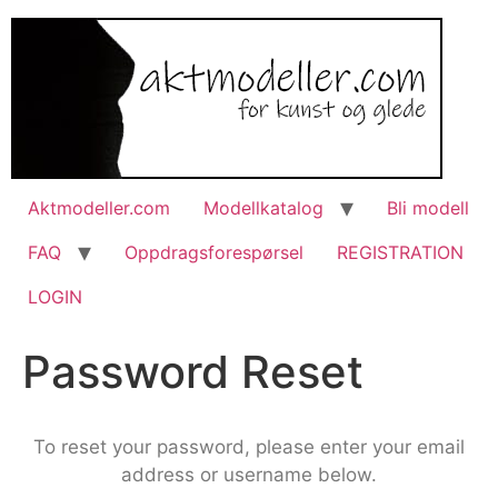
Aktmodeller.com
Modellkatalog
Bli modell
FAQ
Oppdragsforespørsel
REGISTRATION
LOGIN
Password Reset
To reset your password, please enter your email
address or username below.