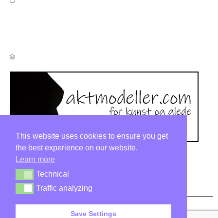
Bli modell
Bli modell
This website uses cookies to ensure you get
the best experience on our website.
Learn more
Technical
Technical
post@aktmodeller.no
Traffic analyzing
Traffic analyzing
Save Settings
Aktmodeller.com © All Rights are Reserved