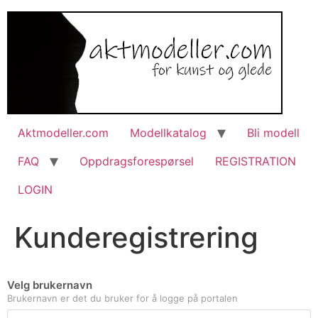
Aktmodeller.com
Modellkatalog
Bli modell
FAQ
Oppdragsforespørsel
REGISTRATION
LOGIN
Kunderegistrering
Velg brukernavn
Brukernavn er det du bruker for å logge på portalen